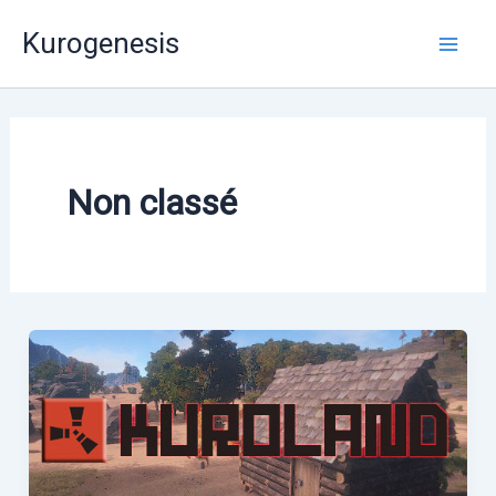
Aller
Mai
Kurogenesis
au
Men
contenu
Non classé