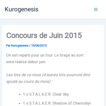
Aller
Mai
Kurogenesis
au
Men
contenu
Concours de Juin 2015
Par
Kurogenesis
/
10/06/2015
On est reparti pour un tour. Le tirage au sort
sera réalisé début juin.
Les lots de ce mois (d’autres lots pourront être
ajouté au cours du mois) :
1 x S.T.A.L.K.E.R: Clear Sky
1 x S.T.A.L.K.E.R: Shadow of Chernobyl