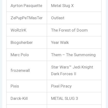
Ayrton Pasquette
Metal Slug X
ZePupPeTMasTer
Outlast
WoRzIrK
The Forest of Doom
Biogoherber
Year Walk
Marc Polo
Them – The Summoning
Star Wars™ Jedi Knight
frozenwall
Dark Forces II
Pixis
Pixel Piracy
Darck-Kill
METAL SLUG 3